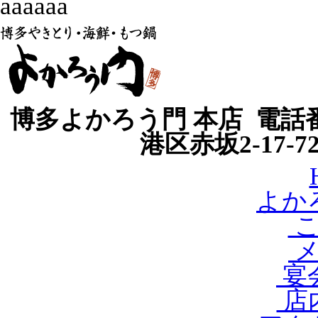
aaaaaa
博多よかろう門 本店 電話番号
港区赤坂2-17-
よか
こ
メ
宴会
店内