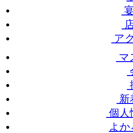
宴
店
ア
マ
新
個人
よか