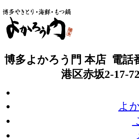
博多よかろう門 本店 電話番号
港区赤坂2-17-
よか