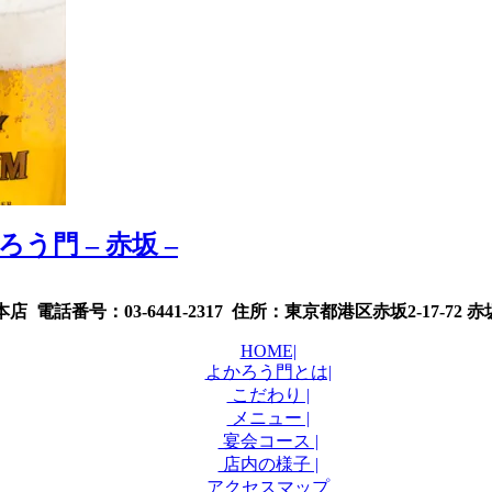
 電話番号：03-6441-2317 住所：東京都港区赤坂2-17-72
HOME|
よかろう門とは|
こだわり |
メニュー |
宴会コース |
店内の様子 |
アクセスマップ