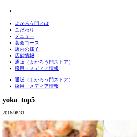
よかろう門とは
こだわり
メニュー
宴会コース
店内の様子
店舗情報
通販（よかろう門ストア）
採用・メディア情報
通販（よかろう門ストア）
採用・メディア情報
yoka_top5
2016/08/31