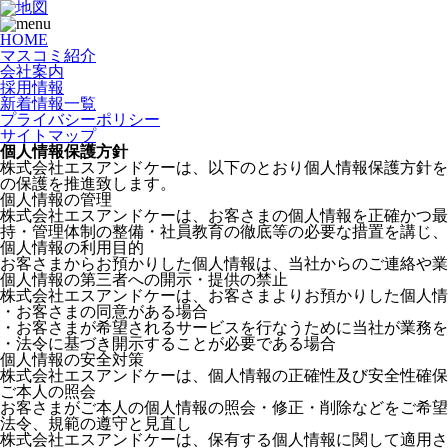
HOME
マスコミ紹介
会社案内
採用情報
新着情報一覧
プライバシーポリシー
サイトマップ
個人情報保護方針
株式会社エスアンドケーは、以下のとおり個人情報保護方針を
の保護を推進致します。
個人情報の管理
株式会社エスアンドケーは、お客さまの個人情報を正確かつ
持・管理体制の整備・社員教育の徹底等の必要な措置を講じ、
個人情報の利用目的
お客さまからお預かりした個人情報は、当社からのご連絡や業
個人情報の第三者への開示・提供の禁止
株式会社エスアンドケーは、お客さまよりお預かりした個人情
・お客さまの同意がある場合
・お客さまが希望されるサービスを行なうために当社が業務を
・法令に基づき開示することが必要である場合
個人情報の安全対策
株式会社エスアンドケーは、個人情報の正確性及び安全性確保
ご本人の照会
お客さまがご本人の個人情報の照会・修正・削除などをご希望
法令、規範の遵守と見直し
株式会社エスアンドケーは、保有する個人情報に関して適用さ