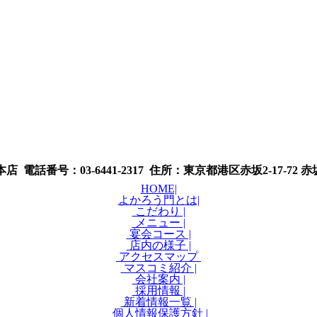
 電話番号：03-6441-2317 住所：東京都港区赤坂2-17-72
HOME|
よかろう門とは|
こだわり |
メニュー |
宴会コース |
店内の様子 |
アクセスマップ
マスコミ紹介 |
会社案内 |
採用情報 |
新着情報一覧 |
個人情報保護方針 |