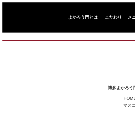
よかろう門とは
こだわり
メ
博多よかろう門 
HOME
マスコ