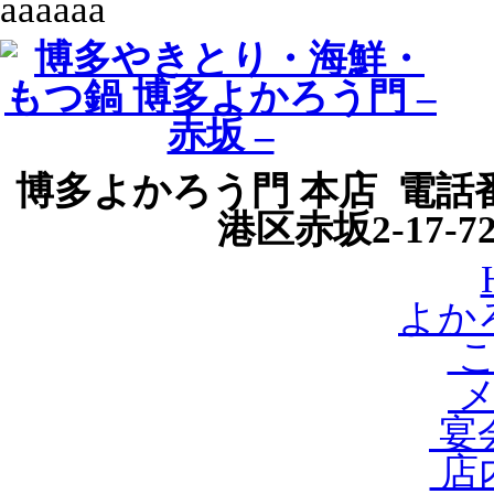
aaaaaa
博多よかろう門 本店 電話番号
港区赤坂2-17-
よか
こ
メ
宴会
店内