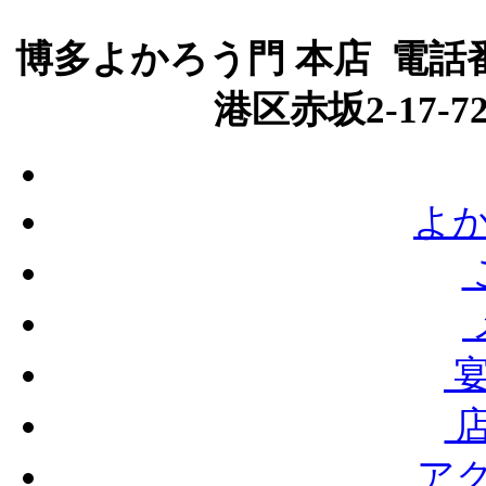
博多よかろう門 本店 電話番号
港区赤坂2-17-
よか
宴
店
ア