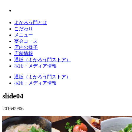
よかろう門とは
こだわり
メニュー
宴会コース
店内の様子
店舗情報
通販（よかろう門ストア）
採用・メディア情報
通販（よかろう門ストア）
採用・メディア情報
slide04
2016/09/06