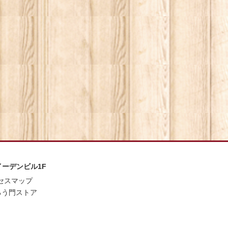
坂イーデンビル1F
セスマップ
ろう門ストア