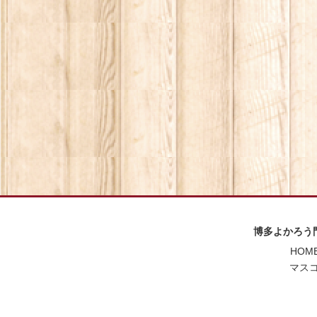
博多よかろう門 
HOME
マスコ