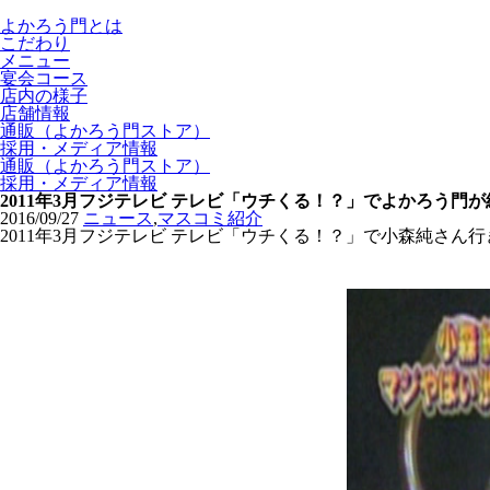
よかろう門とは
こだわり
メニュー
宴会コース
店内の様子
店舗情報
通販（よかろう門ストア）
採用・メディア情報
通販（よかろう門ストア）
採用・メディア情報
2011年3月フジテレビ テレビ「ウチくる！？」でよかろう門
2016/09/27
ニュース
,
マスコミ紹介
2011年3月フジテレビ テレビ「ウチくる！？」で小森純さ