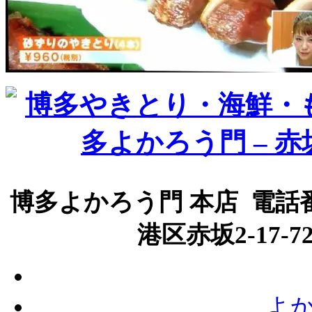
博多よかろう門 本店 電話番号
港区赤坂2-17-
よか