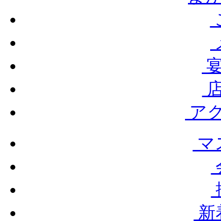
宴
店
ア
マ
新