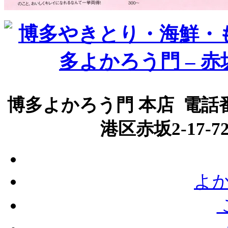
博多よかろう門 本店 電話番号
港区赤坂2-17-
よか