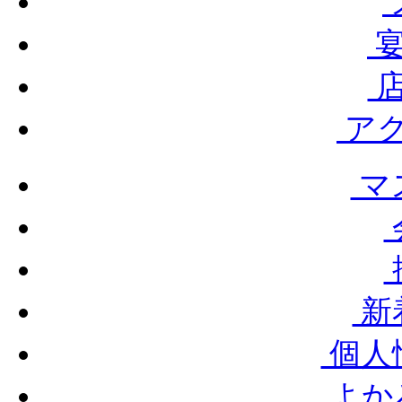
宴
店
ア
マ
新
個人
よか