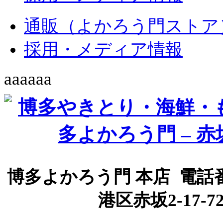
通販（よかろう門ストア
採用・メディア情報
aaaaaa
博多よかろう門 本店 電話番号
港区赤坂2-17-