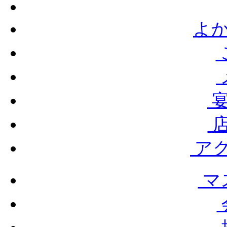
よか
宴
店
ア
マ