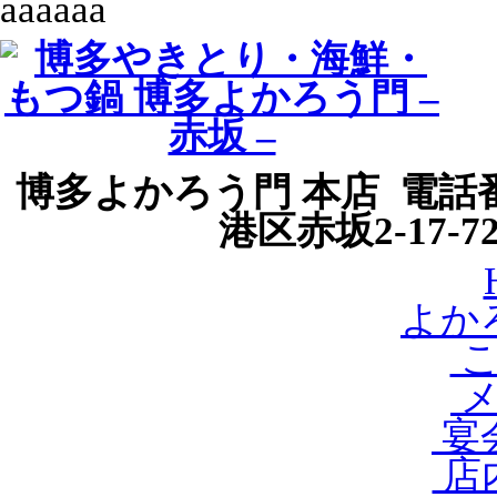
aaaaaa
博多よかろう門 本店 電話番号
港区赤坂2-17-
よか
こ
メ
宴会
店内