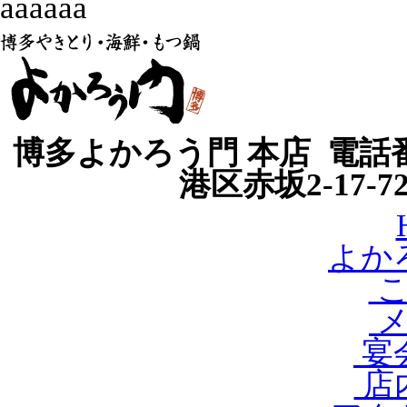
aaaaaa
博多よかろう門 本店 電話番号
港区赤坂2-17-
よか
こ
メ
宴会
店内