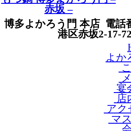
博多よかろう門 本店 電話番号
港区赤坂2-17-
よか
こ
メ
宴会
店内
アク
マス
会