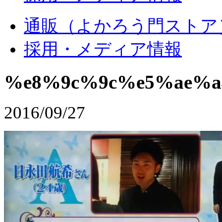
通販（よかろう門ストア
採用・メディア情報
%e8%9c%9c%e5%ae%a
2016/09/27