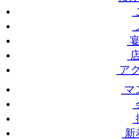
宴
店
ア
マ
新