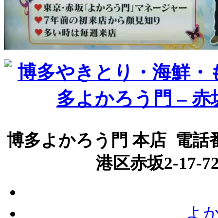
博多よかろう門 本店 電話番号
港区赤坂2-17-
よか