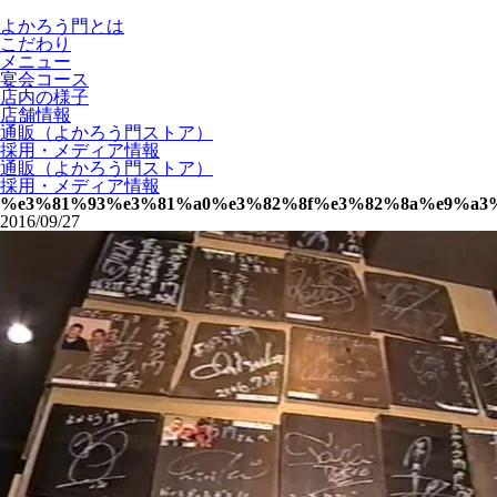
よかろう門とは
こだわり
メニュー
宴会コース
店内の様子
店舗情報
通販（よかろう門ストア）
採用・メディア情報
通販（よかろう門ストア）
採用・メディア情報
%e3%81%93%e3%81%a0%e3%82%8f%e3%82%8a%e9%a3
2016/09/27