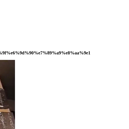
%9f%e6%9d%90%e7%89%a9%e8%aa%9e1