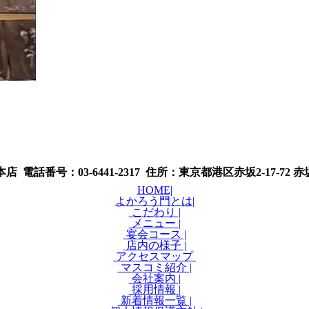
 電話番号：03-6441-2317 住所：東京都港区赤坂2-17-72
HOME|
よかろう門とは|
こだわり |
メニュー |
宴会コース |
店内の様子 |
アクセスマップ
マスコミ紹介 |
会社案内 |
採用情報 |
新着情報一覧 |