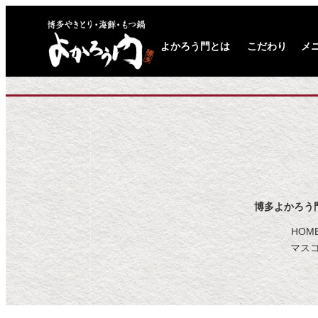
よかろう門とは
こだわり
メ
博多よかろう門 
HOME
マスコ