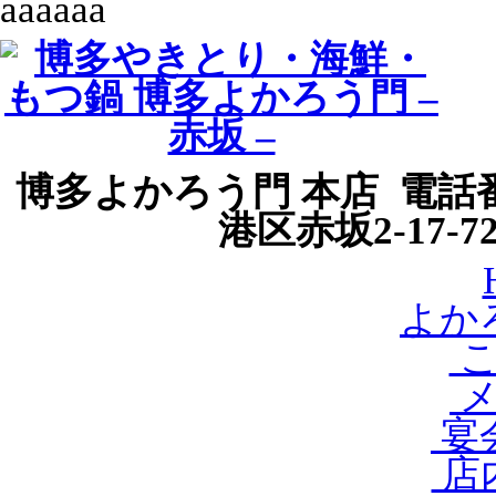
aaaaaa
博多よかろう門 本店 電話番号
港区赤坂2-17-
よか
こ
メ
宴会
店内