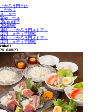
よかろう門とは
こだわり
メニュー
宴会コース
店内の様子
店舗情報
通販（よかろう門ストア）
採用・メディア情報
通販（よかろう門ストア）
採用・メディア情報
enkai1
2016/08/23